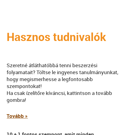
Hasznos tudnivalók
Szeretné átláthatóbbá tenni beszerzési
folyamatait? Töltse le ingyenes tanulmányunkat,
hogy megismerhesse a legfontosabb
szempontokat!
Ha csak ízelítőre kíváncsi, kattintson a tovább
gombra!
Tovább »
10 + 1 fontos szempont, amit minden