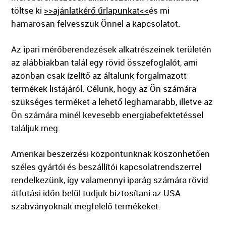
töltse ki
>>
ajánlatkérő űrlapunkat
<<
és mi
hamarosan felvesszük Önnel a kapcsolatot.
Az ipari mérőberendezések alkatrészeinek területén
az alábbiakban talál egy rövid összefoglalót, ami
azonban csak ízelítő az általunk forgalmazott
termékek listájáról. Célunk, hogy az Ön számára
szükséges terméket a lehető leghamarabb, illetve az
Ön számára minél kevesebb energiabefektetéssel
találjuk meg.
Amerikai beszerzési központunknak köszönhetően
széles gyártói és beszállítói kapcsolatrendszerrel
rendelkezünk, így valamennyi iparág számára rövid
átfutási időn belül tudjuk biztosítani az USA
szabványoknak megfelelő termékeket.