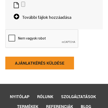


További fájlok hozzáadása
AJÁNLATKÉRÉS KÜLDÉSE
NYITÓLAP
RÓLUNK
SZOLGÁLTATÁSOK
TERMÉKEK
REFERENCIÁK
BLOG