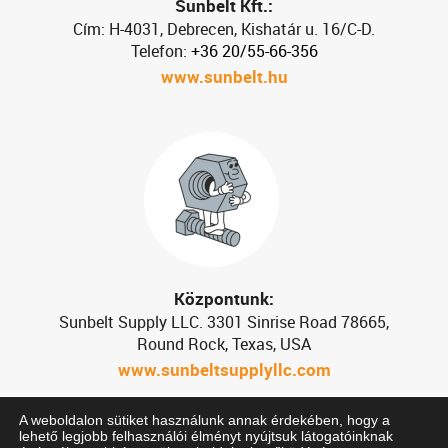
Sunbelt Kft.:
Cím: H-4031, Debrecen, Kishatár u. 16/C-D.
Telefon:
+36 20/55-66-356
www.sunbelt.hu
Központunk:
Sunbelt Supply LLC. 3301 Sinrise Road 78665,
Round Rock, Texas, USA
www.sunbeltsupplyllc.com
A weboldalon sütiket használunk annak érdekében, hogy a
lehető legjobb felhasználói élményt nyújtsuk látogatóinknak