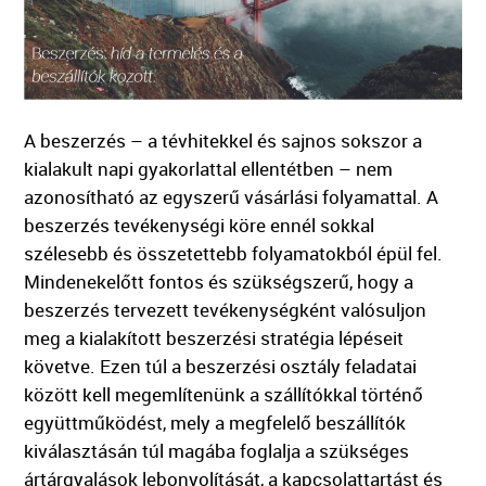
A beszerzés – a tévhitekkel és sajnos sokszor a
kialakult napi gyakorlattal ellentétben – nem
azonosítható az egyszerű vásárlási folyamattal. A
beszerzés tevékenységi köre ennél sokkal
szélesebb és összetettebb folyamatokból épül fel.
Mindenekelőtt fontos és szükségszerű, hogy a
beszerzés tervezett tevékenységként valósuljon
meg a kialakított beszerzési stratégia lépéseit
követve. Ezen túl a beszerzési osztály feladatai
között kell megemlítenünk a szállítókkal történő
együttműködést, mely a megfelelő beszállítók
kiválasztásán túl magába foglalja a szükséges
ártárgyalások lebonyolítását, a kapcsolattartást és