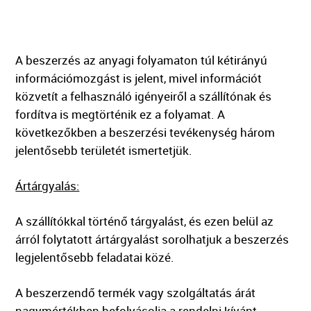
A beszerzés az anyagi folyamaton túl kétirányú
információmozgást is jelent, mivel információt
közvetít a felhasználó igényeiről a szállítónak és
fordítva is megtörténik ez a folyamat. A
következőkben a beszerzési tevékenység három
jelentősebb területét ismertetjük.
Ártárgyalás:
A szállítókkal történő tárgyalást, és ezen belül az
árról folytatott ártárgyalást sorolhatjuk a beszerzés
legjelentősebb feladatai közé.
A beszerzendő termék vagy szolgáltatás árát
nagymértékben befolyásolja a rendelni kívánt