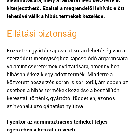
alkalmazására, mely a raktáron lévő készletre is
kiterjeszthető. Ezáltal a megrendelői lehívás előtt
lehetővé válik a hibás termékek kezelése.
Ellátási biztonság
Közvetlen gyártói kapcsolat során lehetőség van a
szerződött mennyiséghez kapcsolódó árgaranciára,
valamint cseretermék gyártatására, amennyiben
hibásan érkezik egy adott termék. Minderre a
közvetett beszerzés során is sor kerül, ám ebben az
esetben a hibás termékek kezelése a beszállítón
keresztül történik, gyártótól független, azonos
színvonalú szolgáltatást nyújtva.
Ilyenkor az adminisztrációs terheket teljes
egészében a beszállító viseli,